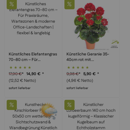
Künstliches Elefantengras
Künstliche Geranie 35-
70–80 cm – Für
40cm rot mit
Praxisräume, Wartezonen
Einsteckstab - Für
Bewertung:
Bewertung:
& moderne Office-
Blumenkasten & Topf
95%
100%
17,90 €
*
9,98 €
*
14,90 €
*
5,90 €
*
Landschaften | flexibel &
(12,52 € Netto)
(4,96 € Netto)
langlebig
sofort lieferbar
sofort lieferbar