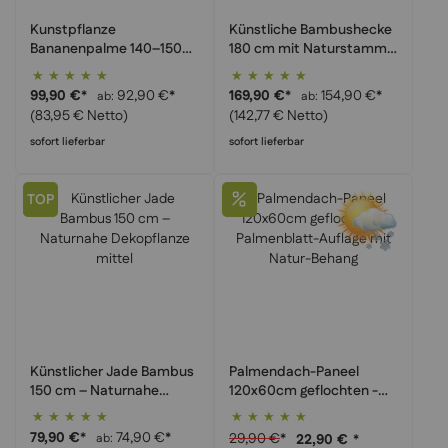
Kunstpflanze
Künstliche Bambushecke
Bananenpalme 140–150
180 cm mit Naturstamm –
cm – Tropisches Highlight
Sichtschutz für
Bewertung:
Bewertung:
für Wohnzimmer &
Fitnessstudio
100%
100%
99,90 €
*
92,90 €
*
169,90 €
*
154,90 €
*
ab
ab
Wintergarten | realistisch
(83,95 € Netto)
(142,77 € Netto)
& pflegeleicht
sofort lieferbar
sofort lieferbar
TOP
Künstlicher Jade Bambus
Palmendach-Paneel
150 cm – Naturnahe
120x60cm geflochten -
Dekopflanze mittel
Palmenblatt-Auflage mit
Bewertung:
Bewertung:
Natur-Behang
100%
100%
79,90 €
*
74,90 €
*
29,90 €
*
ab
22,90 €
*