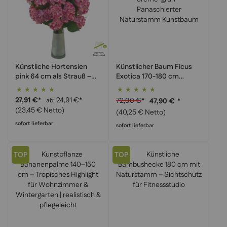
Künstliche Hortensien
Künstlicher Baum Ficus
pink 64 cm als Strauß –
Exotica 170-180 cm
Hortensienstrauß
creme-grün –
Bewertung:
Bewertung:
Seidenblumen für
Panaschierter
100%
100%
27,91 €
*
24,91 €
*
72,90 €
*
ab
47,90 €
*
Tischdekoration
Naturstamm Kunstbaum
(23,45 € Netto)
(40,25 € Netto)
sofort lieferbar
sofort lieferbar
TOP
TOP