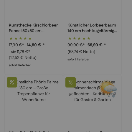
Kunsthecke Kirschlorbeer
Künstlicher Lorbeerbaum
Paneel 50x50 cm
140 cm hoch kugelförmig –
wetterfest –
Klassischer Kugelbaum
Bewertung:
Bewertung:
Sichtschutzwand &
auf Echtholzstamm
100%
100%
17,90 €
*
99,90 €
*
14,90 €
*
69,90 €
*
Wandbegrünung
(58,74 € Netto)
11,78 €
*
ab
Künstlich
(12,52 € Netto)
sofort lieferbar
sofort lieferbar