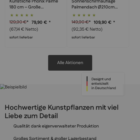
Künstliche Phönix Palme
Sonnenschirmauflage
180 cm – Große
Palmendach Ø210cm
Tropenpflanze für
geflochten - Karibik-Look
Bewertung:
Bewertung:
Wohnräume
für Gastro & Garten
99%
100%
129,90 €
*
149,90 €
*
79,90 €
*
109,90 €
*
(67,14 € Netto)
(92,35 € Netto)
sofort lieferbar
sofort lieferbar
Alle Aktionen
Hochwertige Kunstpflanzen mit viel
Liebe zum Detail
Qualität dank eigenverwalteter Produktion
Großes Sortiment & großer Lagerbestand