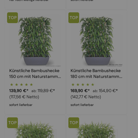
TOP
TOP
Künstliche Bambushecke
Künstliche Bambushecke
150 cm mit Naturstamm –
180 cm mit Naturstamm –
Sichtschutz für Büro
Sichtschutz für
Bewertung:
Bewertung:
Fitnessstudio
100%
100%
139,90 €
*
119,89 €
*
169,90 €
*
154,90 €
*
ab
ab
(117,56 € Netto)
(142,77 € Netto)
sofort lieferbar
sofort lieferbar
TOP
TOP