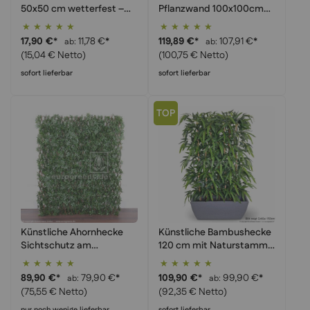
50x50 cm wetterfest –
Pflanzwand 100x100cm
Sichtschutzwand &
Paneel - Vertikaler Garten
Bewertung:
Bewertung:
Wandbegrünung
zur Raumbegrünung
100%
100%
17,90 €
*
11,78 €
*
119,89 €
*
107,91 €
*
ab
ab
Künstlich
(15,04 € Netto)
(100,75 € Netto)
sofort lieferbar
sofort lieferbar
TOP
Künstliche Ahornhecke
Künstliche Bambushecke
Sichtschutz am
120 cm mit Naturstamm –
Weidenspalier – Flexibler
Raumteiler blickdicht
Bewertung:
Bewertung:
Ausziehbarer Heckenzaun
96%
97%
89,90 €
*
79,90 €
*
109,90 €
*
99,90 €
*
ab
ab
Balkon
(75,55 € Netto)
(92,35 € Netto)
nur noch wenige lieferbar
sofort lieferbar