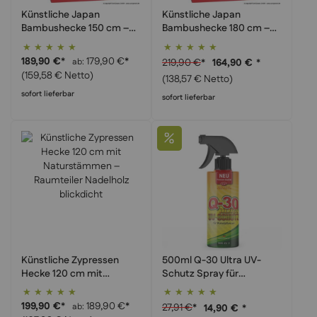
Künstliche Japan
Künstliche Japan
Bambushecke 150 cm –
Bambushecke 180 cm –
extra dicht & Praxis
extra dicht & großer
Bewertung:
Bewertung:
Trennwand
Sichtschutz
100%
100%
189,90 €
*
179,90 €
*
219,90 €
*
ab
164,90 €
*
(159,58 € Netto)
(138,57 € Netto)
sofort lieferbar
sofort lieferbar
Künstliche Zypressen
500ml Q-30 Ultra UV-
Hecke 120 cm mit
Schutz Spray für
Naturstämmen –
Kunstpflanzen
Bewertung:
Bewertung:
Raumteiler Nadelholz
100%
100%
199,90 €
*
189,90 €
*
27,91 €
*
ab
14,90 €
*
blickdicht