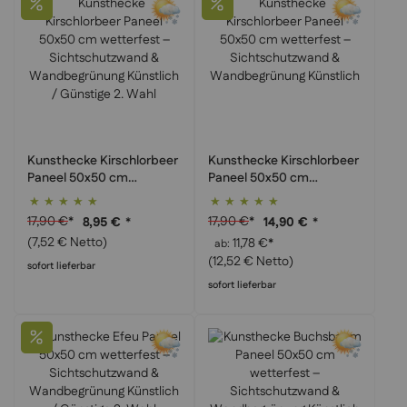
Kunsthecke Kirschlorbeer
Kunsthecke Kirschlorbeer
Paneel 50x50 cm
Paneel 50x50 cm
wetterfest –
wetterfest –
Bewertung:
Bewertung:
Sichtschutzwand &
Sichtschutzwand &
100%
100%
17,90 €
*
17,90 €
*
8,95 €
*
14,90 €
*
Wandbegrünung
Wandbegrünung
(7,52 € Netto)
11,78 €
*
ab
Künstlich / Günstige 2.
Künstlich
(12,52 € Netto)
Wahl
sofort lieferbar
sofort lieferbar