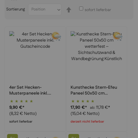
In
Sortierung
sofort lieferbar
absteigender
Reihenfolge
4er Set Hecken-
Kunsthecke Stern-Efeu
Musterpaneele inkl.
Paneel 50x50 cm
Gutscheincode
wetterfest –
Bewertung:
Bewertung:
Sichtschutzwand &
100%
100%
9,90 €
*
17,90 €
*
11,78 €
*
ab
Wandbegrünung
(8,32 € Netto)
(15,04 € Netto)
Künstlich
sofort lieferbar
derzeit nicht lieferbar