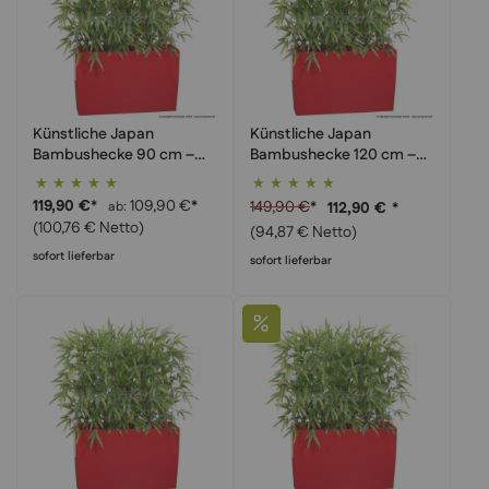
Künstliche Japan
Künstliche Japan
Bambushecke 90 cm –
Bambushecke 120 cm –
extra dicht & schmaler
extra dicht & Sichtschutz
Bewertung:
Bewertung:
Raumteiler
100%
100%
119,90 €
*
109,90 €
*
149,90 €
*
ab
112,90 €
*
(100,76 € Netto)
(94,87 € Netto)
sofort lieferbar
sofort lieferbar