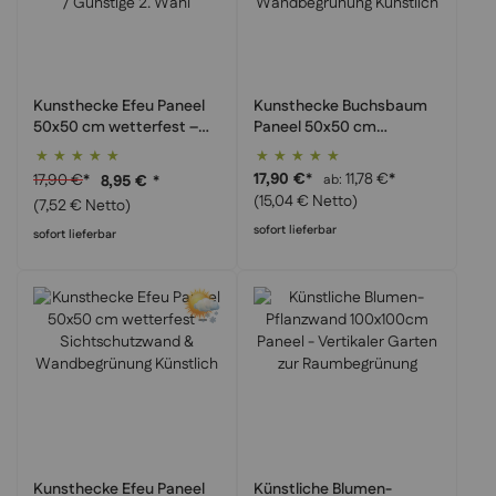
Kunsthecke Efeu Paneel
Kunsthecke Buchsbaum
50x50 cm wetterfest –
Paneel 50x50 cm
Sichtschutzwand &
wetterfest –
Bewertung:
Bewertung:
Wandbegrünung
Sichtschutzwand &
100%
100%
17,90 €
*
11,78 €
*
17,90 €
*
ab
8,95 €
*
Künstlich / Günstige 2.
Wandbegrünung
(15,04 € Netto)
(7,52 € Netto)
Wahl
Künstlich
sofort lieferbar
sofort lieferbar
Kunsthecke Efeu Paneel
Künstliche Blumen-