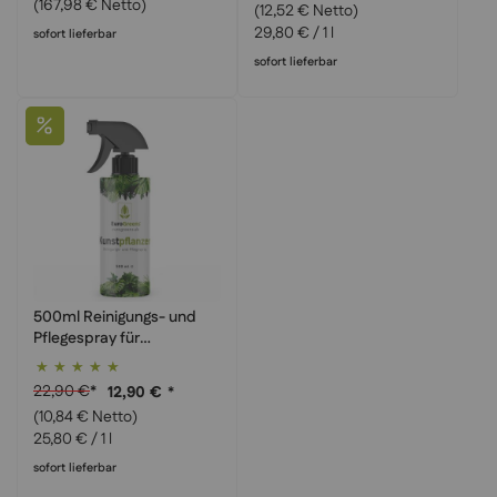
(167,98 € Netto)
(12,52 € Netto)
29,80 €
/ 1 l
sofort lieferbar
sofort lieferbar
500ml Reinigungs- und
Pflegespray für
Kunstpflanzen
Bewertung:
100%
22,90 €
*
12,90 €
*
(10,84 € Netto)
25,80 €
/ 1 l
sofort lieferbar