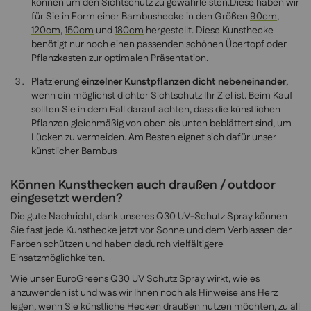
können um den Sichtschutz zu gewährleisten.Diese haben wir
für Sie in Form einer Bambushecke in den Größen
90cm
,
120cm
,
150cm
und
180cm
hergestellt. Diese Kunsthecke
benötigt nur noch einen passenden schönen Übertopf oder
Pflanzkasten zur optimalen Präsentation.
Platzierung
einzelner Kunstpflanzen dicht nebeneinander
,
wenn ein möglichst dichter Sichtschutz Ihr Ziel ist. Beim Kauf
sollten Sie in dem Fall darauf achten, dass die künstlichen
Pflanzen gleichmäßig von oben bis unten beblättert sind, um
Lücken zu vermeiden. Am Besten eignet sich dafür unser
künstlicher Bambus
Können Kunsthecken auch draußen / outdoor
eingesetzt werden?
Die gute Nachricht, dank unseres Q30 UV-Schutz Spray können
Sie fast jede Kunsthecke jetzt vor Sonne und dem Verblassen der
Farben schützen und haben dadurch vielfältigere
Einsatzmöglichkeiten.
Wie unser EuroGreens Q30 UV Schutz Spray wirkt, wie es
anzuwenden ist und was wir Ihnen noch als Hinweise ans Herz
legen, wenn Sie künstliche Hecken draußen nutzen möchten, zu all