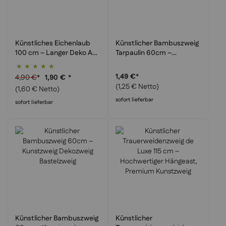
Künstliches Eichenlaub
Künstlicher Bambuszweig
100 cm – Langer Deko Ast
Tarpaulin 60cm –
mit Eichenblättern für
Kunstzweig Real Touch
Bewertung:
herbstliche Optik
Dekozweig
100%
1,49 €
*
4,90 €
*
1,90 €
*
(1,25 € Netto)
(1,60 € Netto)
sofort lieferbar
sofort lieferbar
Künstlicher Bambuszweig
Künstlicher