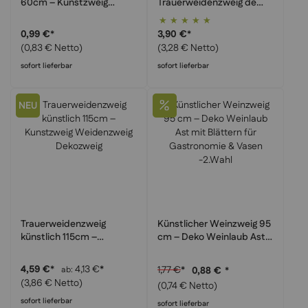
60cm – Kunstzweig
Trauerweidenzweig de
Dekozweig Bastelzweig
Luxe 115 cm –
Bewertung:
Hochwertiger Hängeast,
100%
0,99 €
*
3,90 €
*
Premium Kunstzweig
(0,83 € Netto)
(3,28 € Netto)
sofort lieferbar
sofort lieferbar
NEU
Trauerweidenzweig
Künstlicher Weinzweig 95
künstlich 115cm –
cm – Deko Weinlaub Ast
Kunstzweig Weidenzweig
mit Blättern für
Dekozweig
Gastronomie & Vasen
4,59 €
*
4,13 €
*
1,77 €
*
ab
0,88 €
*
-2.Wahl
(3,86 € Netto)
(0,74 € Netto)
sofort lieferbar
sofort lieferbar