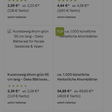
Basteln
Vasen & Floristik
100%
100%
2,59 €
*
2,20 €
*
4,64 €
*
4,28 €
*
ab
ab
(2,18 € Netto)
(3,90 € Netto)
sofort lieferbar
sofort lieferbar
TOP
Kunstzweig Ahorn grün 55
ca. 1.000 künstliche
cm lang – Deko Blätterast
Herbstliche Ahornblätter
für florale Gestecke &
Bewertung:
Vasen
100%
2,39 €
*
2,28 €
*
54,89 €
*
49,90 €
*
ab
ab
(2,01 € Netto)
(46,13 € Netto)
sofort lieferbar
sofort lieferbar