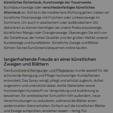
künstliches Eichenlaub, Kunstzweige der Trauerweide
,
Buchsbaumzweige oder
verschiedenfarbiges künstliches
Ahornlaub
an. Soll es in die mediterrane Richtung gehen, haben wir
künstliche Olivenzweige mit Früchten oder Lorbeerzweige im
Sortiment. Um auch in asiatischem oder südländischem Stil
dekorieren zu können benötigen sie unsere Podocarpuszweige,
künstlichen Mango oder Orangenzweige. Überzeugen Sie sich von
der Detailtreue, der hohen Qualität und der großen Vielfalt unserer
Kunstzweige und Kunstblätter. Künstliche Zweige und Blätter
können Sie bei EuroGreens bequemen online kaufen.
langanhaltende Freude an einer künstlichen
Zweigen und Blättern
Das
EuroGreens Reinigungs- und Pflegespray
wurde speziell für die
schonende Reinigung und Pflege hochwertiger Kunstpflanzen
entwickelt. Das Spray reinigt, pflegt und schützt zugleich, duftet
angenehm und unterstützt dabei, textile Materialien sowie
hochwertigen Kunststoff vor Versprödung und Aushärtung zu
bewahren. Ein antistatischer Schutzfilm hilft außerdem, neue
Verschmutzungen zu reduzieren, während die Blätter einen
seidenmatten Glanz erhalten. Einfach auf die künstlichen Blätter
und Zweige aufsprühen, einziehen lassen – fertig. Für