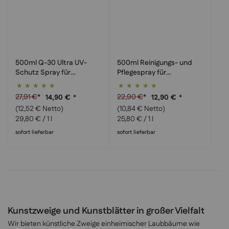
500ml Q-30 Ultra UV-
500ml Reinigungs- und
Schutz Spray für
Pflegespray für
Kunstpflanzen
Kunstpflanzen
Bewertung:
Bewertung:
100%
100%
27,91 €
*
22,90 €
*
14,90 €
*
12,90 €
*
(12,52 € Netto)
(10,84 € Netto)
29,80 €
/ 1 l
25,80 €
/ 1 l
sofort lieferbar
sofort lieferbar
Kunstzweige und Kunstblätter in großer Vielfalt
Wir bieten künstliche Zweige einheimischer Laubbäume wie