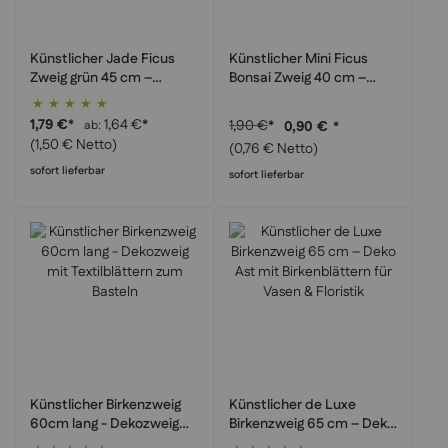
Künstlicher Jade Ficus
Künstlicher Mini Ficus
Zweig grün 45 cm –
Bonsai Zweig 40 cm –
Dekoblätter Ast für
Deko Ast grün für Bonsai-
Bewertung:
Gestecke & Bastelbedarf
Bau & Gestecke
100%
1,79 €
*
1,64 €
*
1,90 €
*
ab
0,90 €
*
(1,50 € Netto)
(0,76 € Netto)
sofort lieferbar
sofort lieferbar
Künstlicher Birkenzweig
Künstlicher de Luxe
60cm lang - Dekozweig
Birkenzweig 65 cm – Deko
mit Textilblättern zum
Ast mit Birkenblättern für
Bewertung:
Bewertung: