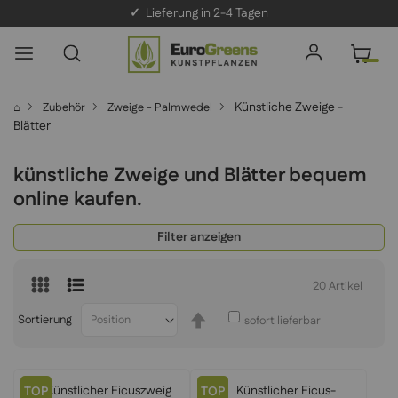
✓
Lieferung in 2-4 Tagen
Künstliche Zweige -
⌂
Zubehör
Zweige - Palmwedel
Blätter
künstliche Zweige und Blätter bequem
online kaufen.
Filter anzeigen
20
Artikel
In
Sortierung
sofort lieferbar
absteigender
Reihenfolge
TOP
TOP