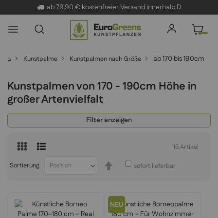
✓
Lieferung in 2-4 Tagen
ab 79,90 € kostenfreier Versand innerhalb D
ab 170 bis 190cm
⌂
Kunstpalme
Kunstpalmen nach Größe
Kunstpalmen von 170 - 190cm Höhe in
großer Artenvielfalt
Filter anzeigen
15
Artikel
In
Sortierung
sofort lieferbar
absteigender
Reihenfolge
NEU