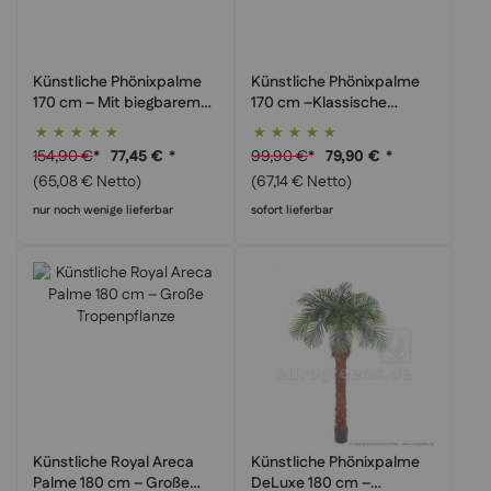
Künstliche Phönixpalme
Künstliche Phönixpalme
170 cm – Mit biegbarem
170 cm –Klassische
Stamm individuell
Raumdeko tropisch
Bewertung:
Bewertung:
formbar / 2. Wahl
100%
100%
154,90 €
*
99,90 €
*
77,45 €
*
79,90 €
*
(65,08 € Netto)
(67,14 € Netto)
nur noch wenige lieferbar
sofort lieferbar
Künstliche Royal Areca
Künstliche Phönixpalme
Palme 180 cm – Große
DeLuxe 180 cm –