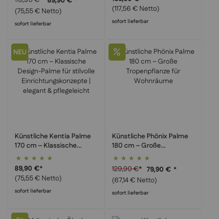
89,90 €
*
(117,56 € Netto)
(75,55 € Netto)
sofort lieferbar
sofort lieferbar
NEU
Künstliche Kentia Palme
Künstliche Phönix Palme
170 cm – Klassische
180 cm – Große
Design-Palme für stilvolle
Tropenpflanze für
Bewertung:
Bewertung:
Einrichtungskonzepte |
Wohnräume
100%
99%
89,90 €
*
129,90 €
*
79,90 €
*
elegant & pflegeleicht
(75,55 € Netto)
(67,14 € Netto)
sofort lieferbar
sofort lieferbar