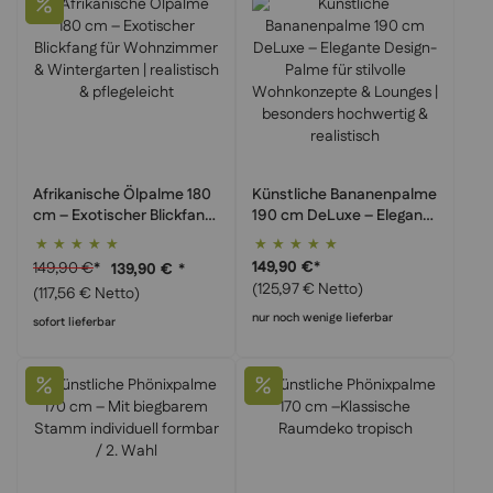
Afrikanische Ölpalme 180
Künstliche Bananenpalme
cm – Exotischer Blickfang
190 cm DeLuxe – Elegante
für Wohnzimmer &
Design-Palme für stilvolle
Bewertung:
Bewertung:
Wintergarten | realistisch
Wohnkonzepte & Lounges
100%
100%
149,90 €
*
149,90 €
*
139,90 €
*
& pflegeleicht
| besonders hochwertig &
(125,97 € Netto)
(117,56 € Netto)
realistisch
nur noch wenige lieferbar
sofort lieferbar