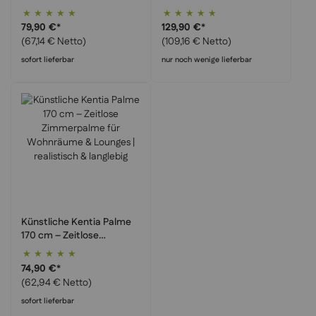
Tropenpflanze
Premium Kunstpalme
Bewertung:
Bewertung:
besonders realistisch
100%
100%
79,90 €
*
129,90 €
*
(67,14 € Netto)
(109,16 € Netto)
sofort lieferbar
nur noch wenige lieferbar
Künstliche Kentia Palme
170 cm – Zeitlose
Zimmerpalme für
Bewertung:
Wohnräume & Lounges |
100%
74,90 €
*
realistisch & langlebig
(62,94 € Netto)
sofort lieferbar