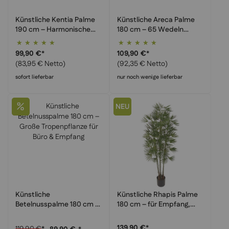
Künstliche Kentia Palme
Künstliche Areca Palme
190 cm – Harmonische
180 cm – 65 Wedeln
Raumbegrünung für Büro
maximale Fülle
Bewertung:
Bewertung:
& Empfang | hochwertig &
100%
100%
99,90 €
*
109,90 €
*
realistisch
(83,95 € Netto)
(92,35 € Netto)
sofort lieferbar
nur noch wenige lieferbar
NEU
Künstliche
Künstliche Rhapis Palme
Betelnusspalme 180 cm –
180 cm – für Empfang,
Große Tropenpflanze für
Lounges & gehobene
Büro & Empfang
Interieurs
139,90 €
*
119,90 €
*