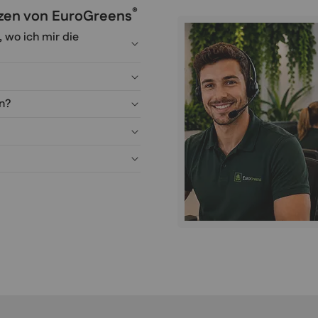
®
anzen von EuroGreens
, wo ich mir die
en?