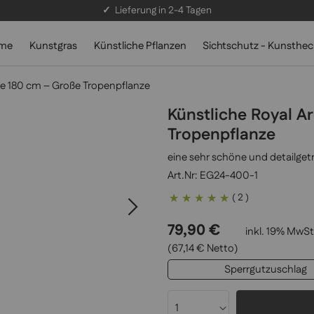
✓
Lieferung in 2-4 Tagen
lme
Kunstgras
Künstliche Pflanzen
Sichtschutz - Kunsthe
me 180 cm – Große Tropenpflanze
Künstliche Royal A
Tropenpflanze
eine sehr schöne und detailge
EG24-400-1
Bewertung:
( 2 )
100
100
% of
79,90 €
inkl. 19% MwSt,
(67,14 € Netto)
Sperrgutzuschlag