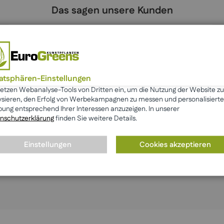
Das sagen unsere Kunden
Erik
100%
"Fazit: mega Auswahl, schnelle Abwicklung und
zügige Lieferung."
vatsphären-Einstellungen
setzen Webanalyse-Tools von Dritten ein, um die Nutzung der Website zu
ysieren, den Erfolg von Werbekampagnen zu messen und personalisierte
ung entsprechend Ihrer Interessen anzuzeigen. In unserer
nschutzerklärung
finden Sie weitere Details.
Einstellungen
Cookies akzeptieren
Mehr anzeigen
☆ Bewertung schreiben