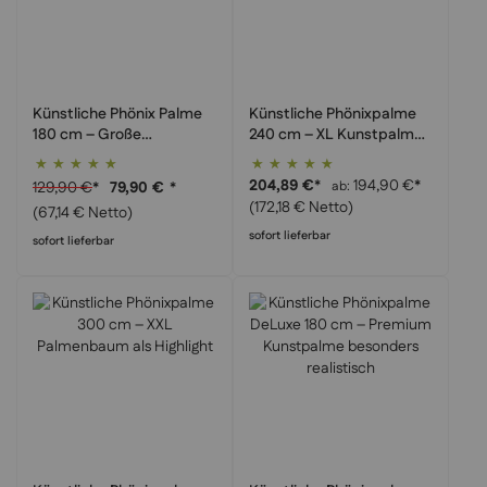
Künstliche Phönix Palme
Künstliche Phönixpalme
180 cm – Große
240 cm – XL Kunstpalme
Tropenpflanze für
für Büro & Empfang
Bewertung:
Bewertung:
Wohnräume
99%
100%
204,89 €
*
194,90 €
*
129,90 €
*
ab
79,90 €
*
(172,18 € Netto)
(67,14 € Netto)
sofort lieferbar
sofort lieferbar