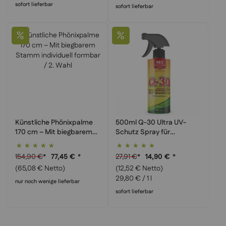
sofort lieferbar
sofort lieferbar
Künstliche Phönixpalme
500ml Q-30 Ultra UV-
170 cm – Mit biegbarem
Schutz Spray für
Stamm individuell
Kunstpflanzen
Bewertung:
Bewertung:
formbar / 2. Wahl
100%
100%
154,90 €
*
27,91 €
*
77,45 €
*
14,90 €
*
(65,08 € Netto)
(12,52 € Netto)
29,80 €
/ 1 l
nur noch wenige lieferbar
sofort lieferbar