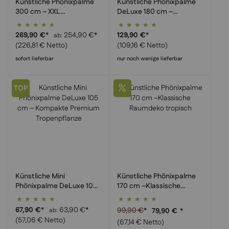
Künstliche Phönixpalme
Künstliche Phönixpalme
300 cm – XXL
DeLuxe 180 cm –
Palmenbaum als Highlight
Premium Kunstpalme
Bewertung:
Bewertung:
besonders realistisch
90%
100%
269,90 €
*
254,90 €
*
129,90 €
*
ab
(226,81 € Netto)
(109,16 € Netto)
sofort lieferbar
nur noch wenige lieferbar
TOP
Künstliche Mini
Künstliche Phönixpalme
Phönixpalme DeLuxe 105
170 cm –Klassische
cm – Kompakte Premium
Raumdeko tropisch
Bewertung:
Bewertung:
Tropenpflanze
100%
100%
67,90 €
*
63,90 €
*
99,90 €
*
ab
79,90 €
*
(57,06 € Netto)
(67,14 € Netto)