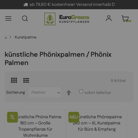
ab 79,90 € kostenfreier Versand innerhalb D
✓
Lieferung in 2-4 Tagen
⌂
Kunstpalme
künstliche Phönixpalmen / Phönix
Palmen
8
Artikel
In
Sortierung
sofort lieferbar
absteigender
Reihenfolge
NEU