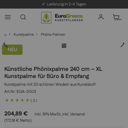
✓
Lieferung in 2-4 Tagen
⌂
Kunstpalme
Phönix Palmen
NEU
Künstliche Phönixpalme 240 cm – XL
Kunstpalme für Büro & Empfang
Kunstpalme mit 20 schönen Wedeln aus Kunststoff
EGA-2003
Bewertung:
( 2 )
100
100
% of
204,89 €
inkl. 19% MwSt, inkl.
Versand
(172,18 € Netto)