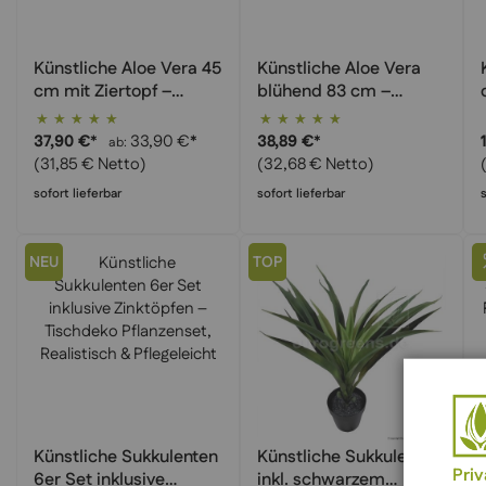
Künstliche Aloe Vera 45
Künstliche Aloe Vera
cm mit Ziertopf –
blühend 83 cm –
Kompakte
Exotische Sukkulente
Bewertung:
Bewertung:
Kunstpflanze,
getopft, Große
100%
100%
37,90 €
*
33,90 €
*
38,89 €
*
ab
Realistisch &
Kunstpflanze
(31,85 € Netto)
(32,68 € Netto)
Pflegeleicht
sofort lieferbar
sofort lieferbar
NEU
TOP
Künstliche Sukkulenten
Künstliche Sukkulente
Pri
6er Set inklusive
inkl. schwarzem