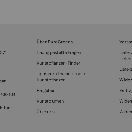
Über EuroGreens
Versa
6321
häufig gestellte Fragen
Liefer
Liefer
Kunstpflanzen-Finder
Liefer
Tipps zum Drapieren von
Kunstpflanzen
Wider
iben
Ratgeber
Vertra
700 104
Kunstblumen
Widerr
h für
Über uns
Wider