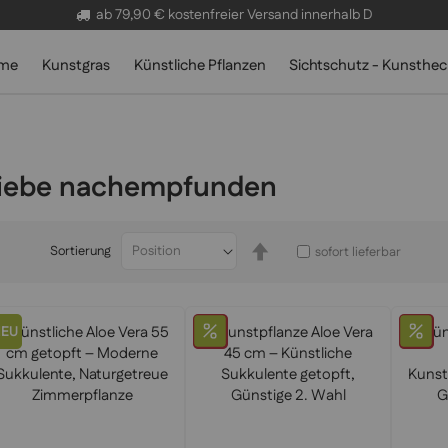
✓
Lieferung in 2-4 Tagen
ab 79,90 € kostenfreier Versand innerhalb D
lme
Kunstgras
Künstliche Pflanzen
Sichtschutz - Kunsthe
 Liebe nachempfunden
In
Sortierung
sofort lieferbar
absteigender
Reihenfolge
NEU