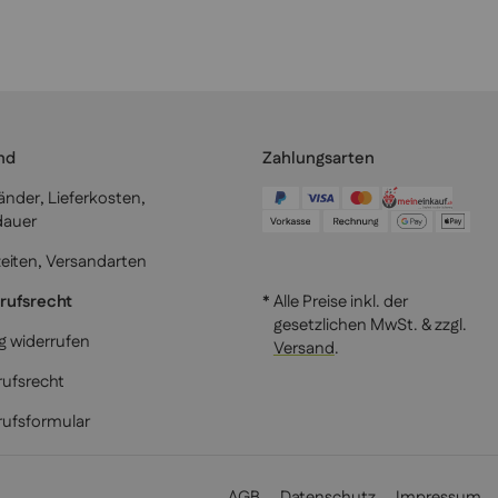
nd
Zahlungsarten
länder, Lieferkosten,
dauer
zeiten, Versandarten
rufsrecht
* Alle Preise inkl. der
gesetzlichen MwSt. & zzgl.
g widerrufen
Versand
.
ufsrecht
rufsformular
AGB
Datenschutz
Impressum