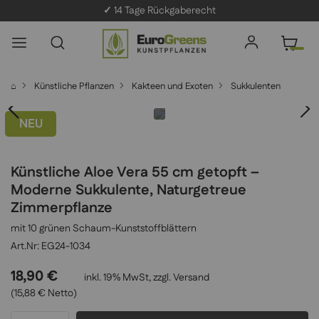
✓
14 Tage Rückgaberecht
⌂
Künstliche Pflanzen
Kakteen und Exoten
Sukkulenten
NEU
Künstliche Aloe Vera 55 cm getopft –
Moderne Sukkulente, Naturgetreue
Zimmerpflanze
mit 10 grünen Schaum-Kunststoffblättern
EG24-1034
18,90 €
inkl. 19% MwSt, zzgl.
Versand
(15,88 € Netto)