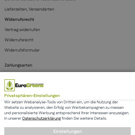
Lieferzeiten, Versandarten
Widerrufsrecht
Vertrag widerrufen
Widerrufsrecht
Widerrufsformular
Zahlungsarten
Privatsphären-Einstellungen
* Alle Preise inkl. der gesetzlichen MwSt. & zzgl.
Versand
.
Wir setzen Webanalyse-Tools von Dritten ein, um die Nutzung der
Website zu analysieren, den Erfolg von Werbekampagnen zu messen
und personalisierte Werbung entsprechend Ihrer Interessen anzuzeigen.
AGB
Datenschutz
Impressum
In unserer
Datenschutzerklärung
finden Sie weitere Details.
Einstellungen