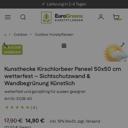
✓
Lieferung in 2-4 Tagen
⌂
Outdoor
Outdoor Kunstpflanzen
% AUS DER
WERBUNG
Kunsthecke Kirschlorbeer Paneel 50x50 cm
wetterfest – Sichtschutzwand &
Wandbegrünung Künstlich
wetterfest und ganzjährig für aussen geeignet
EG18-40
Bewertung:
( 4 )
100
100
% of
17,90 €
14,90 €
inkl. 19% MwSt, zzgl.
Versand
(12,52 € Netto)