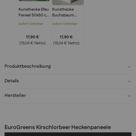
Kunsthecke Efeu
Kunsthecke
Paneel 50x50 cm
Buchsbaum
wetterfest –
Paneel 50x50 cm
sofort lieferbar
sofort lieferbar
Sichtschutzwan
wetterfest –
d &
Sichtschutzwan
17,90 €
17,90 €
Wandbegrünung
d &
(15,04 € Netto)
(15,04 € Netto)
Künstlich
Wandbegrünung
Künstlich
Produktbeschreibung
Details
Hersteller
EuroGreens Kirschlorbeer Heckenpaneele