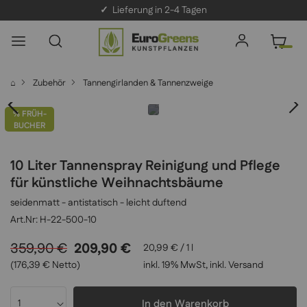
✓
Lieferung in 2-4 Tagen
⌂
Zubehör
Tannengirlanden & Tannenzweige
% FRÜH-
BUCHER
10 Liter Tannenspray Reinigung und Pflege
für künstliche Weihnachtsbäume
seidenmatt - antistatisch - leicht duftend
H-22-500-10
359,90 €
209,90 €
20,99 €
/ 1 l
(176,39 € Netto)
inkl. 19% MwSt, inkl.
Versand
In den Warenkorb