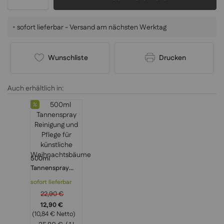
•
sofort lieferbar - Versand am nächsten Werktag
Wunschliste
Drucken
Auch erhältlich in:
500ml
Tannenspray
Reinigung und
sofort lieferbar
Pflege für
22,90 €
künstliche
12,90 €
Weihnachtsbäu
(10,84 € Netto)
me