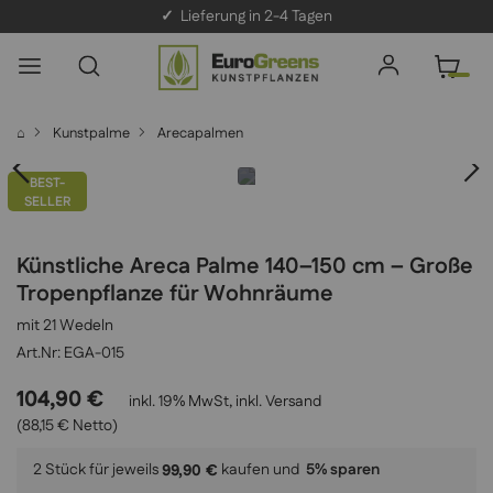
✓
Lieferung in 2-4 Tagen
⌂
Kunstpalme
Arecapalmen
BEST-
SELLER
Künstliche Areca Palme 140–150 cm – Große
Tropenpflanze für Wohnräume
mit 21 Wedeln
EGA-015
104,90 €
inkl. 19% MwSt, inkl.
Versand
(88,15 € Netto)
2 Stück für jeweils
kaufen und
5
% sparen
99,90 €