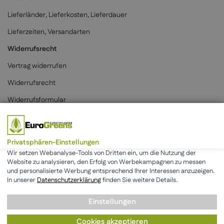
Lieferländer, Lieferkosten, Lieferdauer
Lieferzeiten, Versandarten
Widerrufsrecht
Vertrag widerrufen
Widerrufsrecht
Widerrufsformular
Zahlungsarten
Privatsphären-Einstellungen
Wir setzen Webanalyse-Tools von Dritten ein, um die Nutzung der
Website zu analysieren, den Erfolg von Werbekampagnen zu messen
und personalisierte Werbung entsprechend Ihrer Interessen anzuzeigen.
* Alle Preise inkl. der gesetzlichen MwSt. & zzgl.
Versand
.
In unserer
Datenschutzerklärung
finden Sie weitere Details.
Einstellungen
AGB
Datenschutz
Impressum
Cookies akzeptieren