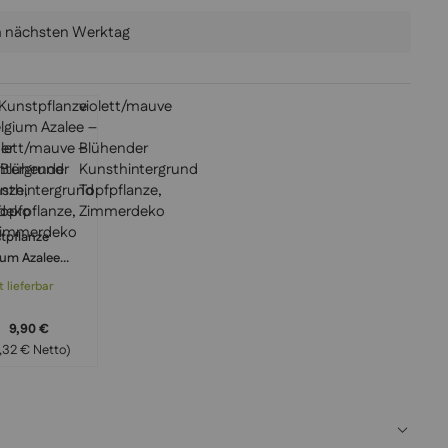
am nächsten Werktag
tpflanze
ium Azalee
ett/mauve –
t lieferbar
ender
thintergrund
9,90 €
pflanze,
,32 € Netto)
merdeko