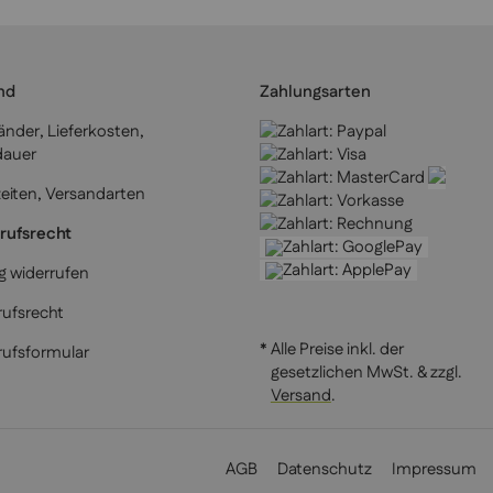
nd
Zahlungsarten
länder, Lieferkosten,
dauer
zeiten, Versandarten
rufsrecht
g widerrufen
ufsrecht
* Alle Preise inkl. der
rufsformular
gesetzlichen MwSt. & zzgl.
Versand
.
AGB
Datenschutz
Impressum