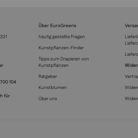
Über EuroGreens
Versa
6321
häufig gestellte Fragen
Liefer
Liefer
Kunstpflanzen-Finder
Liefer
Tipps zum Drapieren von
Kunstpflanzen
Wider
Ratgeber
Vertra
700 104
Kunstblumen
Widerr
h für
Über uns
Wider