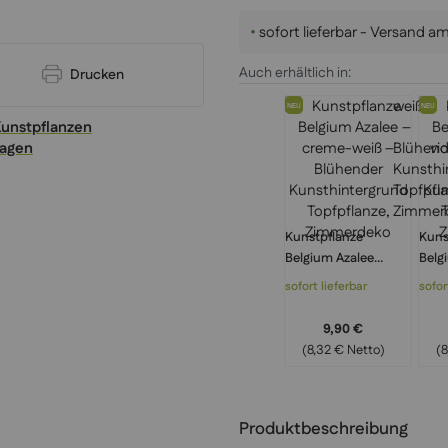
•
sofort lieferbar - Versand 
Auch erhältlich in:
Drucken
NEU
NEU
Kunstpflanzen
ragen
Kunstpflanze
Kuns
Belgium Azalee
Belg
creme-weiß –
viol
sofort lieferbar
sofor
Blühender
Blüh
Kunsthintergrund
Kuns
9,90 €
Topfpflanze,
Topf
(8,32 € Netto)
(8
Zimmerdeko
Zim
Produktbeschreibung