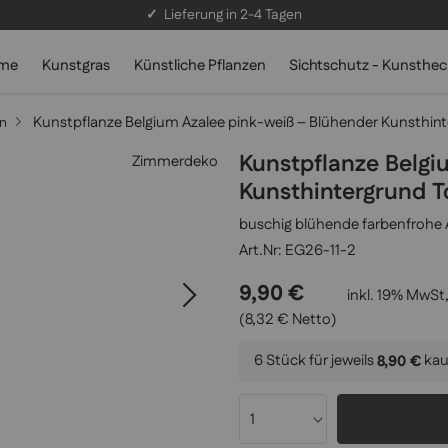
✓
Lieferung in 2-4 Tagen
lme
Kunstgras
Künstliche Pflanzen
Sichtschutz - Kunsthe
Kunstpflanze Belgium Azalee pink-weiß – Blühender Kunsthin
en
Kunstpflanze Belgi
Kunsthintergrund 
buschig blühende farbenfrohe 
EG26-11-2
9,90 €
inkl. 19% MwSt,
(8,32 € Netto)
6 Stück für jeweils
kau
8,90 €