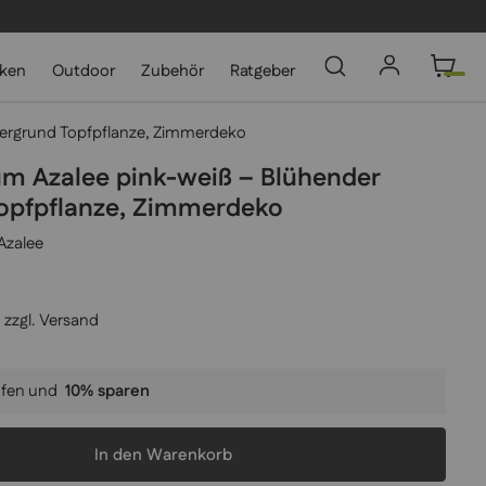
cken
Outdoor
Zubehör
Ratgeber
tergrund Topfpflanze, Zimmerdeko
um Azalee pink-weiß – Blühender
Topfpflanze, Zimmerdeko
Azalee
 zzgl.
Versand
fen und
10
% sparen
In den Warenkorb