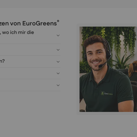
®
anzen von EuroGreens
, wo ich mir die
en?