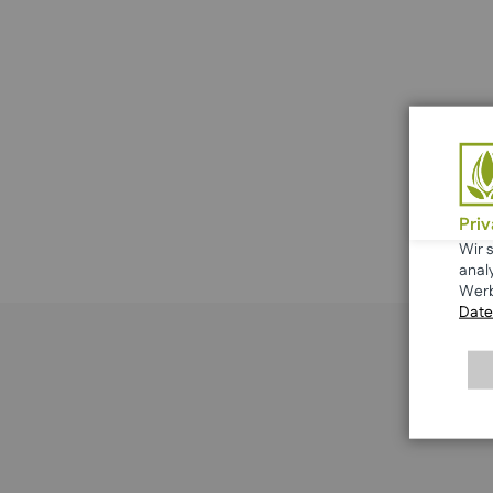
Pri
Wir 
anal
Werb
Date