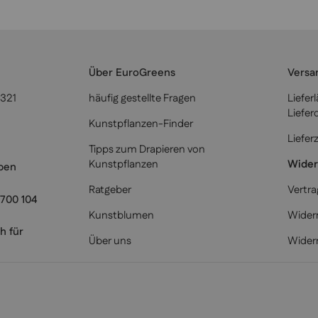
Über EuroGreens
Versa
6321
häufig gestellte Fragen
Liefer
Liefer
Kunstpflanzen-Finder
Liefer
Tipps zum Drapieren von
Kunstpflanzen
Wider
iben
Ratgeber
Vertra
700 104
Kunstblumen
Widerr
h für
Über uns
Wider