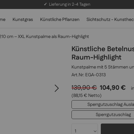
✓
Lieferung in 2-4 Tagen
lme
Kunstgras
Künstliche Pflanzen
Sichtschutz - Kunsthe
210 cm – XXL Kunstpalme als Raum-Highlight
Künstliche Betelnu
Raum-Highlight
Kunstpalme mit 5 Stämmen un
EGA-0313
139,90 €
104,90 €
i
(88,15 € Netto)
Sperrgutzuschlag Ausl
Sperrgutzuschlag