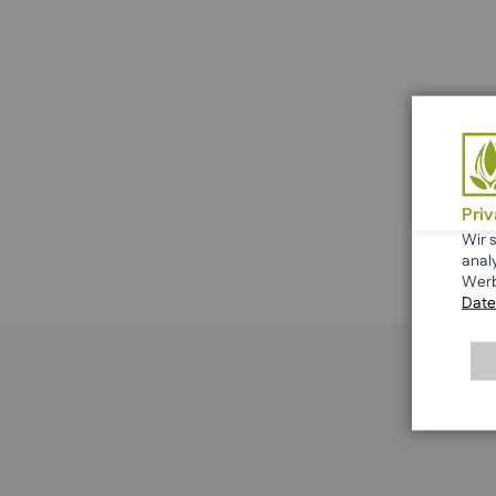
Pri
Wir 
anal
Werb
Date