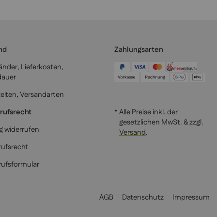
nd
Zahlungsarten
länder, Lieferkosten,
dauer
zeiten, Versandarten
rufsrecht
* Alle Preise inkl. der
gesetzlichen MwSt. & zzgl.
g widerrufen
Versand
.
ufsrecht
rufsformular
AGB
Datenschutz
Impressum