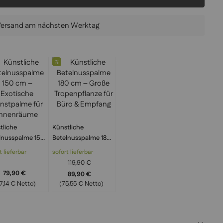
 Versand am nächsten Werktag
tliche
Künstliche
lnusspalme 150
Betelnusspalme 180
 Exotische
cm – Große
t lieferbar
sofort lieferbar
tpalme für
Tropenpflanze für
119,90 €
enräume
Büro & Empfang
79,90 €
89,90 €
7,14 € Netto)
(75,55 € Netto)