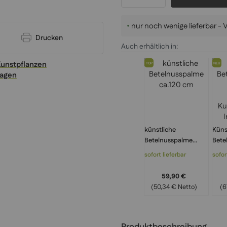
•
nur noch wenige lieferbar -
Drucken
Auch erhältlich in:
Kunstpflanzen
TOP
NEU
ragen
künstliche
Küns
Betelnusspalme
Bete
ca.120 cm
cm –
sofort lieferbar
sofor
Kuns
Inn
59,90 €
(50,34 € Netto)
(6