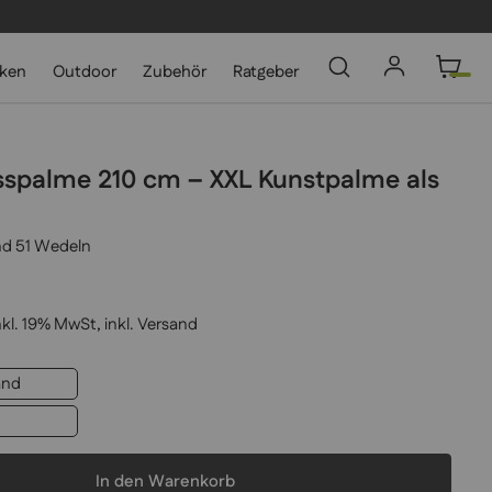
cken
Outdoor
Zubehör
Ratgeber
sspalme 210 cm – XXL Kunstpalme als
d 51 Wedeln
nkl. 19% MwSt, inkl.
Versand
and
In den Warenkorb