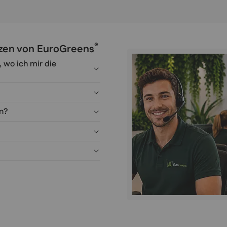
®
anzen von EuroGreens
, wo ich mir die
en?