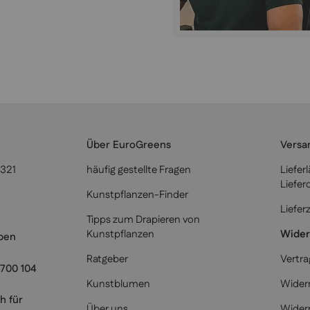
Über EuroGreens
Versa
6321
häufig gestellte Fragen
Liefer
Liefer
Kunstpflanzen-Finder
Liefer
Tipps zum Drapieren von
Kunstpflanzen
Wider
iben
Ratgeber
Vertra
700 104
Kunstblumen
Widerr
h für
Über uns
Wider