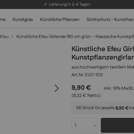
✓
Lieferung in 2-4 Tagen
lme
Kunstgras
Künstliche Pflanzen
Sichtschutz - Kunsthe
Künstliche Efeu Girlande 180 cm grün – Klassische Kunstp
 Efeu
Künstliche Efeu Gir
Kunstpflanzengirl
aus hochwertigem textilem Mater
EG7-100
9,90 €
inkl. 19% MwSt,
(8,32 € Netto)
36 Stück für jeweils
k
8,90 €