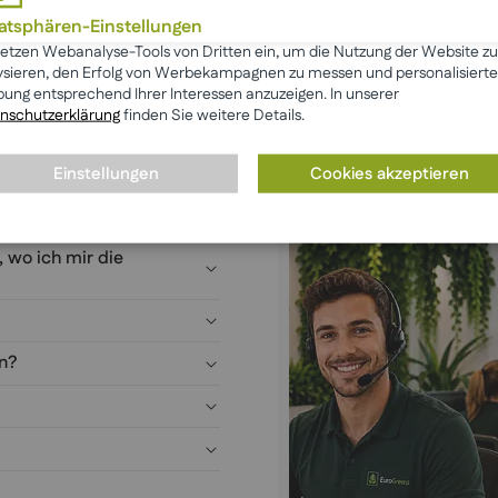
Das sagen unsere Kunden
vatsphären-Einstellungen
setzen Webanalyse-Tools von Dritten ein, um die Nutzung der Website zu
Mehr anzeigen
☆ Bewertung schreiben
ysieren, den Erfolg von Werbekampagnen zu messen und personalisierte
ung entsprechend Ihrer Interessen anzuzeigen. In unserer
nschutzerklärung
finden Sie weitere Details.
Einstellungen
Cookies akzeptieren
®
anzen von EuroGreens
, wo ich mir die
en?