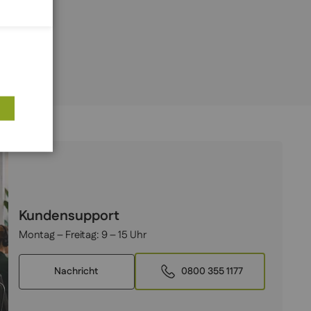
Kundensupport
Montag – Freitag:
9 – 15 Uhr
Nachricht
0800 355 1177