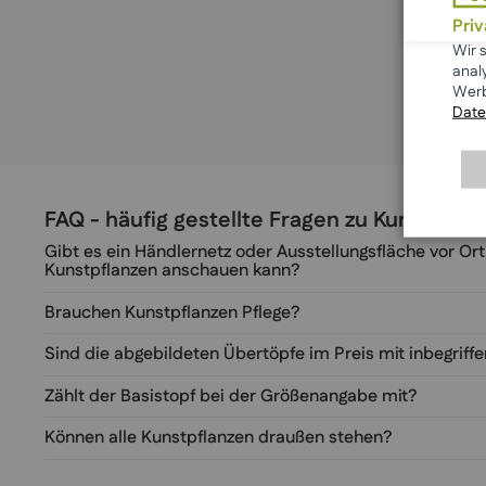
Pri
Wir 
anal
Werb
Date
FAQ - häufig gestellte Fragen zu Kunstpfl
Gibt es ein Händlernetz oder Ausstellungsfläche vor Ort
Kunstpflanzen anschauen kann?
Brauchen Kunstpflanzen Pflege?
Sind die abgebildeten Übertöpfe im Preis mit inbegriff
Zählt der Basistopf bei der Größenangabe mit?
Können alle Kunstpflanzen draußen stehen?