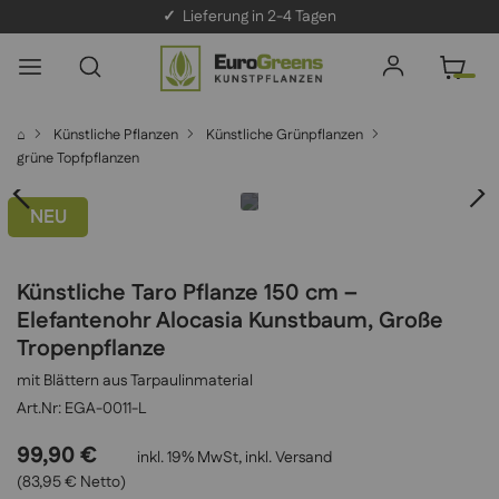
✓
Lieferung in 2-4 Tagen
⌂
Künstliche Pflanzen
Künstliche Grünpflanzen
grüne Topfpflanzen
NEU
Künstliche Taro Pflanze 150 cm –
Elefantenohr Alocasia Kunstbaum, Große
Tropenpflanze
mit Blättern aus Tarpaulinmaterial
EGA-0011-L
99,90 €
inkl. 19% MwSt, inkl.
Versand
(83,95 € Netto)