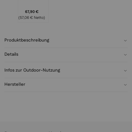
Alocasia
Kunstbaum,
67,90 €
Tropische
(57,06 € Netto)
Zimmerpflanze
Produktbeschreibung
Details
Infos zur Outdoor-Nutzung
Hersteller