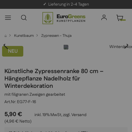
✓
Lieferung in 2-4 Tagen
⌂
Kunstbaum
Zypressen - Thuja
NEU
Künstliche Zypressenranke 80 cm –
Hängepflanze Nadelholz für
Winterdekoration
mit filigranen Zweigen gearbeitet
EG77-F-16
5,90 €
inkl. 19% MwSt, zzgl.
Versand
(4,96 € Netto)