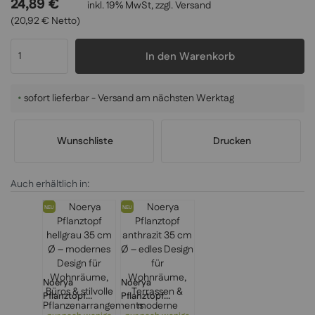
24,89 €
inkl. 19% MwSt, zzgl.
Versand
(20,92 € Netto)
In den Warenkorb
•
sofort lieferbar - Versand am nächsten Werktag
Wunschliste
Drucken
Auch erhältlich in:
NEU
NEU
Noerya
Noerya
Pflanztopf
Pflanztopf
hellgrau 35 cm Ø
anthrazit 35 cm