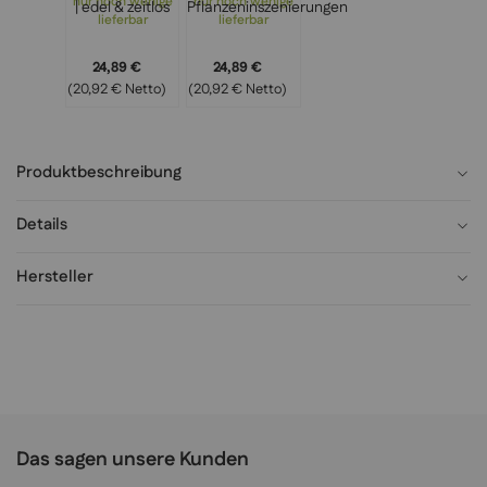
nur noch wenige
nur noch wenige
– modernes
Ø – edles Design
lieferbar
lieferbar
Design für
für Wohnräume,
Wohnräume,
Terrassen &
24,89 €
24,89 €
Büros & stilvolle
moderne
(20,92 € Netto)
(20,92 € Netto)
Pflanzenarrange
Pflanzeninszenie
ments | edel &
rungen
zeitlos
Produktbeschreibung
Details
Hersteller
Das sagen unsere Kunden