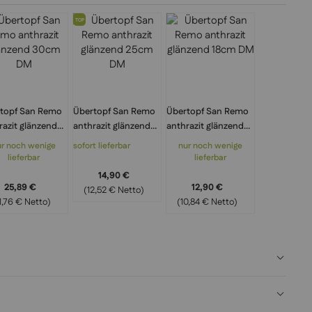
TOP
topf San Remo
Übertopf San Remo
Übertopf San Remo
razit glänzend
anthrazit glänzend
anthrazit glänzend
m DM
25cm DM
18cm DM
ur noch wenige
sofort lieferbar
nur noch wenige
lieferbar
lieferbar
14,90 €
25,89 €
12,90 €
(12,52 € Netto)
1,76 € Netto)
(10,84 € Netto)