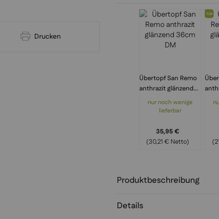
TOP
Drucken
Übertopf San Remo
Über
anthrazit glänzend
anth
36cm DM
30c
nur noch wenige
n
lieferbar
35,95 €
(30,21 € Netto)
(2
Produktbeschreibung
Details