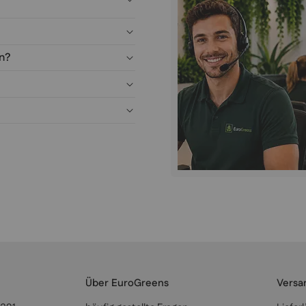
en?
Über EuroGreens
Versa