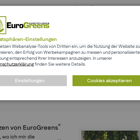
Hersteller
vatsphären-Einstellungen
setzen Webanalyse-Tools von Dritten ein, um die Nutzung der Website zu
ysieren, den Erfolg von Werbekampagnen zu messen und personalisierte
ung entsprechend Ihrer Interessen anzuzeigen. In unserer
Das sagen unsere Kunden
nschutzerklärung
finden Sie weitere Details.
Einstellungen
Cookies akzeptieren
Mehr anzeigen
☆ Bewertung schreiben
®
anzen von EuroGreens
, wo ich mir die