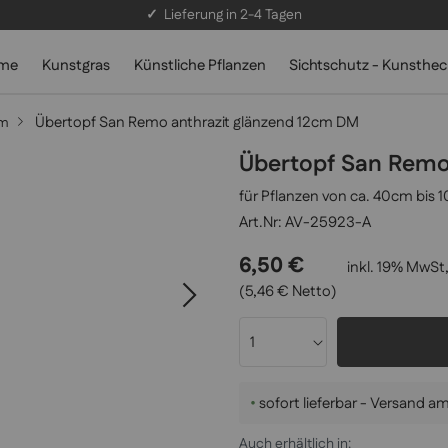
✓
Lieferung in 2-4 Tagen
lme
Kunstgras
Künstliche Pflanzen
Sichtschutz - Kunsthe
Übertopf San Remo anthrazit glänzend 12cm DM
cm
Übertopf San Remo
für Pflanzen von ca. 40cm bis
AV-25923-A
6,50 €
inkl. 19% MwSt,
(5,46 € Netto)
•
sofort lieferbar - Versand 
Auch erhältlich in: