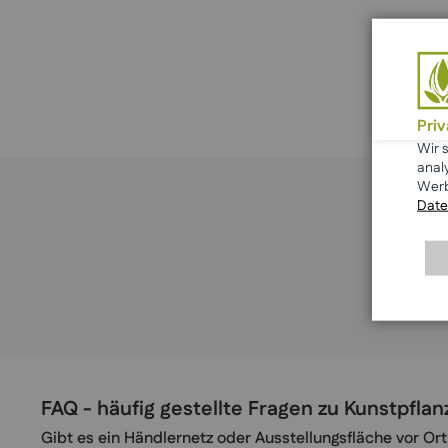
Pri
Wir 
anal
Werb
Date
FAQ - häufig gestellte Fragen zu Kunstpfl
Gibt es ein Händlernetz oder Ausstellungsfläche vor Ort