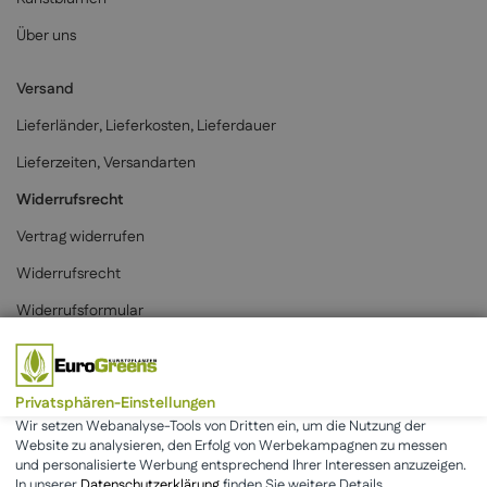
Über uns
Versand
Lieferländer, Lieferkosten, Lieferdauer
Lieferzeiten, Versandarten
Widerrufsrecht
Vertrag widerrufen
Widerrufsrecht
Widerrufsformular
Zahlungsarten
Privatsphären-Einstellungen
Wir setzen Webanalyse-Tools von Dritten ein, um die Nutzung der
Website zu analysieren, den Erfolg von Werbekampagnen zu messen
und personalisierte Werbung entsprechend Ihrer Interessen anzuzeigen.
* Alle Preise inkl. der gesetzlichen MwSt. & zzgl.
Versand
.
In unserer
Datenschutzerklärung
finden Sie weitere Details.