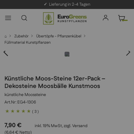
✓
Lieferung in 2-4 Tagen
⌂
Zubehör
Übertöpfe - Pflanzenkübel
Füllmaterial Kunstpflanzen
Künstliche Moos-Steine 12er-Pack –
Dekosteine Moosbälle Kunstmoos
künstliche Moossteine
EG4-1306
Bewertung:
( 3 )
100
100
% of
7,90 €
inkl. 19% MwSt, zzgl.
Versand
(6,64 € Netto)