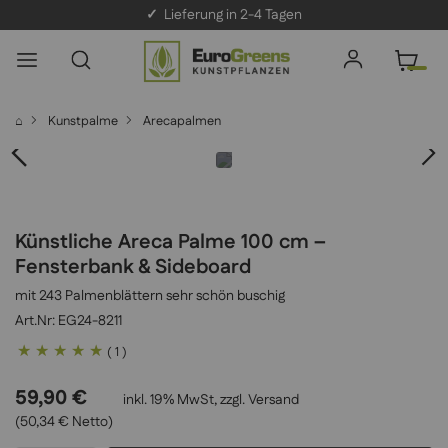
✓
Lieferung in 2-4 Tagen
⌂
Kunstpalme
Arecapalmen
Künstliche Areca Palme 100 cm –
Fensterbank & Sideboard
mit 243 Palmenblättern sehr schön buschig
EG24-8211
Bewertung:
( 1 )
100
100
% of
59,90 €
inkl. 19% MwSt, zzgl.
Versand
(50,34 € Netto)