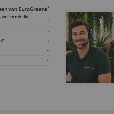
®
anzen von EuroGreens
, wo ich mir die
en?