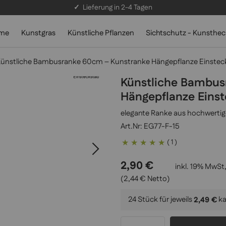
✓
Lieferung in 2-4 Tagen
lme
Kunstgras
Künstliche Pflanzen
Sichtschutz - Kunsthe
ünstliche Bambusranke 60cm – Kunstranke Hängepflanze Einstec
Künstliche Bambus
Hängepflanze Eins
elegante Ranke aus hochwerti
EG77-F-15
Bewertung:
( 1 )
100
100
% of
2,90 €
inkl. 19% MwSt,
(2,44 € Netto)
24 Stück für jeweils
k
2,49 €