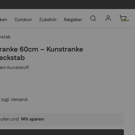
cken
Outdoor
Zubehör
Ratgeber
kstab
ranke 60cm – Kunstranke
teckstab
gem Kunststoff
 zzgl.
Versand
aufen und
14
% sparen