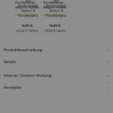
Kunstpflanze
Kunstpflanze
Belgium Azalee
Belgium Azalee
rot 30 cm
cream-pink 30
sofort lieferbar
sofort lieferbar
ungetopft –
cm –
Seidenblume mit
Seidenblume mit
14,90 €
14,90 €
Einsteckstab,
Einsteckstab,
(12,52 € Netto)
(12,52 € Netto)
Balkon &
Balkon &
Fensterbank
Fensterbank
Produktbeschreibung
Details
Infos zur Outdoor-Nutzung
Hersteller