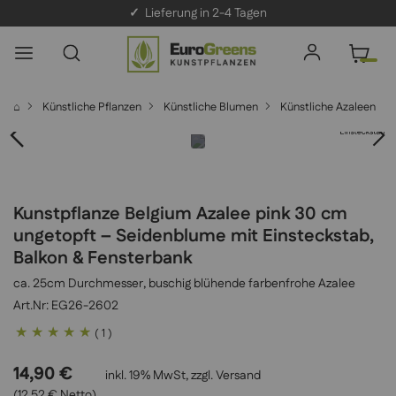
✓
Lieferung in 2-4 Tagen
⌂
Künstliche Pflanzen
Künstliche Blumen
Künstliche Azaleen
Kunstpflanze Belgium Azalee pink 30 cm
ungetopft – Seidenblume mit Einsteckstab,
Balkon & Fensterbank
ca. 25cm Durchmesser, buschig blühende farbenfrohe Azalee
EG26-2602
Bewertung:
( 1 )
100
100
% of
14,90 €
inkl. 19% MwSt, zzgl.
Versand
(12,52 € Netto)