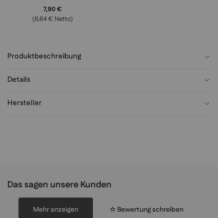
Buchsbaumgirla
7,90 €
nde für
(6,64 € Netto)
Dekorationen
Produktbeschreibung
Details
Hersteller
Das sagen unsere Kunden
Mehr anzeigen
☆ Bewertung schreiben