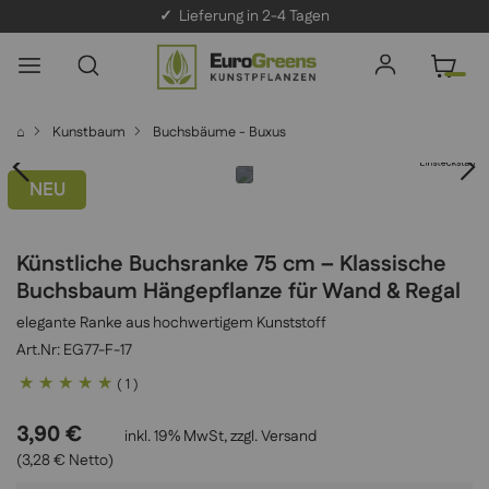
✓
Lieferung in 2-4 Tagen
⌂
Kunstbaum
Buchsbäume - Buxus
NEU
Künstliche Buchsranke 75 cm – Klassische
Buchsbaum Hängepflanze für Wand & Regal
elegante Ranke aus hochwertigem Kunststoff
EG77-F-17
Bewertung:
( 1 )
100
100
% of
3,90 €
inkl. 19% MwSt, zzgl.
Versand
(3,28 € Netto)