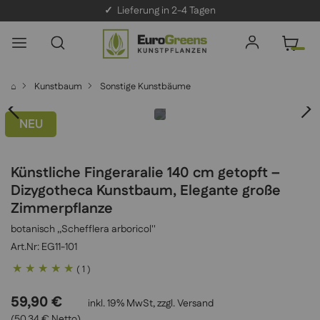
✓
Lieferung in 2-4 Tagen
⌂
Kunstbaum
Sonstige Kunstbäume
NEU
Künstliche Fingeraralie 140 cm getopft –
Dizygotheca Kunstbaum, Elegante große
Zimmerpflanze
botanisch ,,Schefflera arboricol''
EG11-101
Bewertung:
( 1 )
100
100
% of
59,90 €
inkl. 19% MwSt, zzgl.
Versand
(50,34 € Netto)