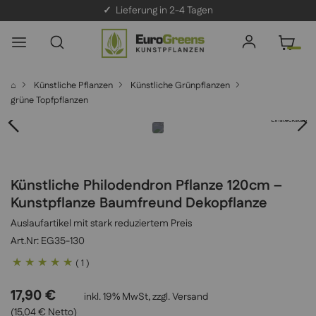
✓
Lieferung in 2-4 Tagen
⌂
Künstliche Pflanzen
Künstliche Grünpflanzen
grüne Topfpflanzen
Künstliche Philodendron Pflanze 120cm –
Kunstpflanze Baumfreund Dekopflanze
Auslaufartikel mit stark reduziertem Preis
EG35-130
Bewertung:
( 1 )
100
100
% of
17,90 €
inkl. 19% MwSt, zzgl.
Versand
(15,04 € Netto)