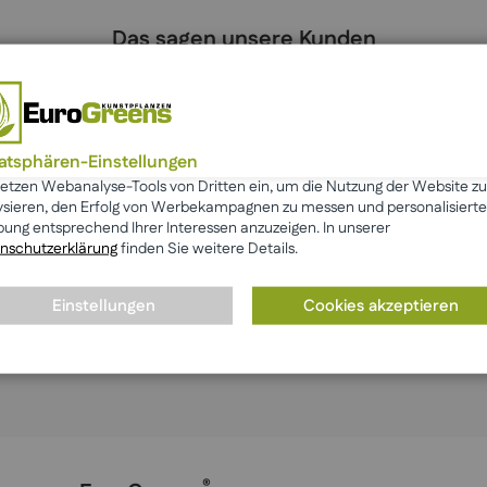
Das sagen unsere Kunden
Lorena
100%
Blumenstrauß bestellt und ich bin begeistert ! Sie
vatsphären-Einstellungen
wirken total frisch, kein Unterschied zu echten
setzen Webanalyse-Tools von Dritten ein, um die Nutzung der Website zu
Sträußen – und halten ewig.
ysieren, den Erfolg von Werbekampagnen zu messen und personalisierte
ung entsprechend Ihrer Interessen anzuzeigen. In unserer
nschutzerklärung
finden Sie weitere Details.
Einstellungen
Cookies akzeptieren
Mehr anzeigen
☆ Bewertung schreiben
®