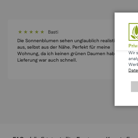
Basti
100%
Die Sonnenblumen sehen unglaublich realistisch
Pri
aus, selbst aus der Nähe. Perfekt für meine
Wir 
Wohnung, da ich keinen grünen Daumen habe.
anal
Lieferung war auch schnell.
Werb
Date