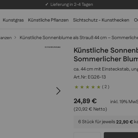
✓
Lieferung in 2-4 Tagen
Kunstgras
Künstliche Pflanzen
Sichtschutz - Kunsthecken
O
Künstliche Sonnenblume als Strauß 44 cm – Sommerliche
lanzen
Künstliche Sonnen
Sommerlicher Blum
ca. 44 cm mit Einsteckstab, un
EG26-13
Bewertung:
( 2 )
100
100
% of
24,89 €
inkl. 19% MwS
(20,92 € Netto)
6 Stück für jeweils
k
22,90 €