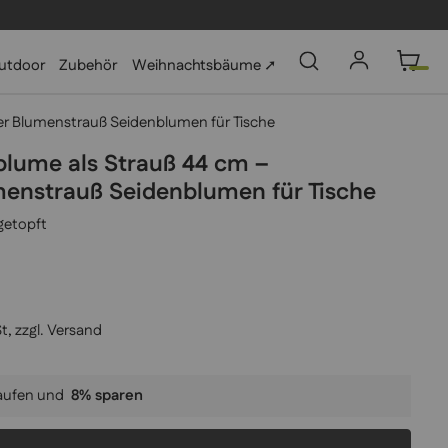
utdoor
Zubehör
Weihnachtsbäume ➚
r Blumenstrauß Seidenblumen für Tische
blume als Strauß 44 cm –
enstrauß Seidenblumen für Tische
getopft
t, zzgl.
Versand
aufen und
8
% sparen