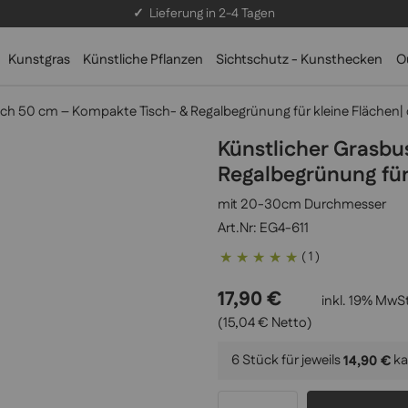
✓
Lieferung in 2-4 Tagen
Kunstgras
Künstliche Pflanzen
Sichtschutz - Kunsthecken
O
ch 50 cm – Kompakte Tisch- & Regalbegrünung für kleine Flächen| d
Künstlicher Grasbu
Regalbegrünung für 
mit 20-30cm Durchmesser
EG4-611
Bewertung:
( 1 )
100
100
% of
17,90 €
inkl. 19% MwSt
(15,04 € Netto)
6 Stück für jeweils
ka
14,90 €