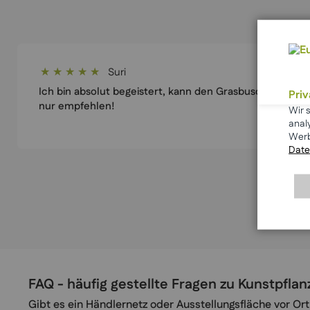
Suri
100%
Ich bin absolut begeistert, kann den Grasbusch
Pri
nur empfehlen!
Wir 
anal
Werb
Date
FAQ - häufig gestellte Fragen zu Kunstpfl
Gibt es ein Händlernetz oder Ausstellungsfläche vor Ort