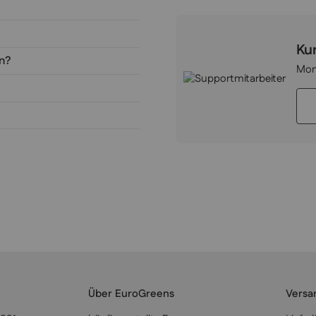
Ku
en?
Mon
Über EuroGreens
Versa