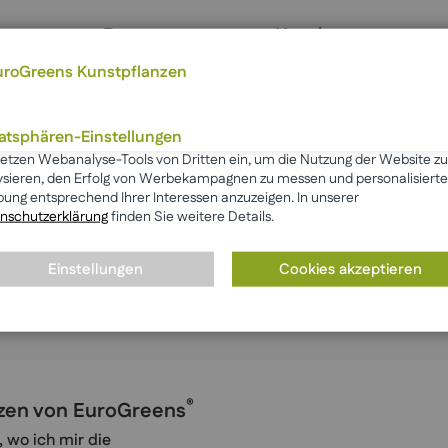
Das sagen unsere Kunden
vatsphären-Einstellungen
setzen Webanalyse-Tools von Dritten ein, um die Nutzung der Website zu
ysieren, den Erfolg von Werbekampagnen zu messen und personalisierte
ung entsprechend Ihrer Interessen anzuzeigen. In unserer
nschutzerklärung
finden Sie weitere Details.
Mehr anzeigen
☆ Bewertung schreiben
Einstellungen
Cookies akzeptieren
®
anzen von EuroGreens
, wo ich mir die