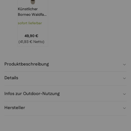
Künstlicher
Borneo Waldfarn
100 cm – Dichter
sofort lieferbar
Raumfarn, Wilde
Urwald-Optik für
49,90 €
Büros
(41,93 € Netto)
Produktbeschreibung
Details
Infos zur Outdoor-Nutzung
Hersteller