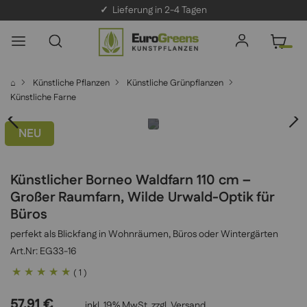
✓
Lieferung in 2-4 Tagen
⌂
Künstliche Pflanzen
Künstliche Grünpflanzen
Künstliche Farne
NEU
Künstlicher Borneo Waldfarn 110 cm –
Großer Raumfarn, Wilde Urwald-Optik für
Büros
perfekt als Blickfang in Wohnräumen, Büros oder Wintergärten
EG33-16
Bewertung:
( 1 )
100
100
% of
57,91 €
inkl. 19% MwSt, zzgl.
Versand