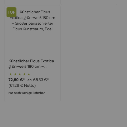
TOP
Künstlicher Ficus Exotica
grün-weiß 180 cm –
Großer panaschierter
Bewertung:
Ficus Kunstbaum, Edel
100%
72,90 €
*
65,33 €
*
ab
(61,26 € Netto)
nur noch wenige lieferbar