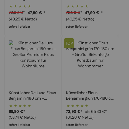
Benjamini Kunstbaum mit
creme-grün –
Bewertung:
Bewertung:
Echtholzstämmen
Panaschierter
100%
100%
72,90 €
*
72,90 €
*
47,90 €
*
47,90 €
*
Naturstamm Kunstbaum
(40,25 € Netto)
(40,25 € Netto)
sofort lieferbar
sofort lieferbar
TOP
Künstlicher De Luxe Ficus
Künstlicher Ficus
Benjamini 160 cm –
Benjamini grün 170-180 cm
Großer Premium Ficus
– Großer Birkenfeige
Bewertung:
Bewertung:
Kunstbaum für
Kunstbaum für
100%
100%
69,90 €
*
72,90 €
*
65,33 €
*
ab
Wohnräume
Wohnzimmer
(58,74 € Netto)
(61,26 € Netto)
sofort lieferbar
sofort lieferbar