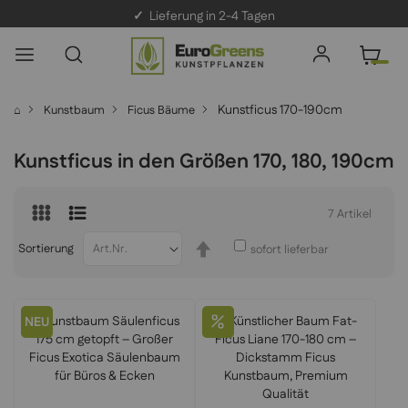
✓
Lieferung in 2-4 Tagen
Kunstficus 170-190cm
⌂
Kunstbaum
Ficus Bäume
Kunstficus in den Größen 170, 180, 190cm
7
Artikel
In
Sortierung
sofort lieferbar
absteigender
Reihenfolge
NEU