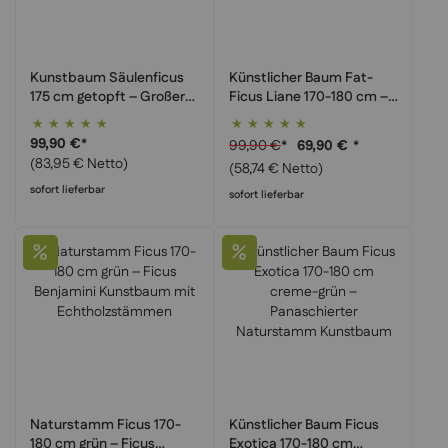
Kunstbaum Säulenficus
Künstlicher Baum Fat-
175 cm getopft – Großer
Ficus Liane 170-180 cm –
Ficus Exotica
Dickstamm Ficus
Bewertung:
Bewertung:
Säulenbaum für Büros &
Kunstbaum, Premium
100%
93%
99,90 €
*
99,90 €
*
69,90 €
*
Ecken
Qualität
(83,95 € Netto)
(58,74 € Netto)
sofort lieferbar
sofort lieferbar
Naturstamm Ficus 170-
Künstlicher Baum Ficus
180 cm grün – Ficus
Exotica 170-180 cm