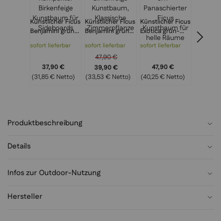
Künstlicher Ficus
Künstlicher Ficus
Künstlicher Ficus
Künstlic
Benjamini grün
Benjamini grün
Exotica grün-
Benjamin
90 cm –
120 cm –
weiß 120 cm –
150 cm –
sofort lieferbar
sofort lieferbar
sofort lieferbar
sofort lie
Kompakter
Birkenfeige
Panaschierter
Mittlerer
47,90 €
Birkenfeige
Kunstbaum,
Ficus
Birkenfe
37,90 €
47,90 €
59,9
39,90 €
Kunstbaum für
Klassische
Kunstbaum für
Kunstba
(31,85 € Netto)
(33,53 € Netto)
(40,25 € Netto)
(50,34 €
Sideboards
Zimmerpflanze
helle Räume
Büro & F
Produktbeschreibung
Details
Infos zur Outdoor-Nutzung
Hersteller