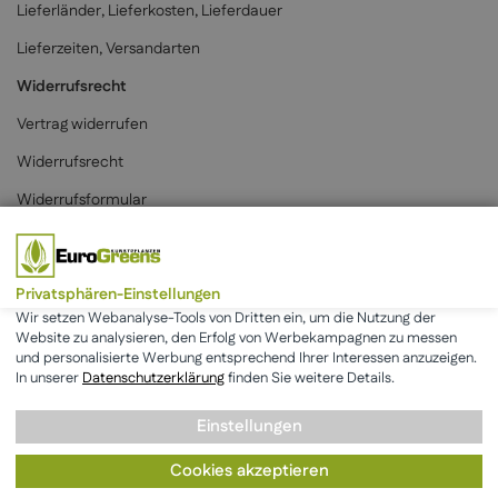
Lieferländer, Lieferkosten, Lieferdauer
Lieferzeiten, Versandarten
Widerrufsrecht
Vertrag widerrufen
Widerrufsrecht
Widerrufsformular
Zahlungsarten
Privatsphären-Einstellungen
Wir setzen Webanalyse-Tools von Dritten ein, um die Nutzung der
Website zu analysieren, den Erfolg von Werbekampagnen zu messen
und personalisierte Werbung entsprechend Ihrer Interessen anzuzeigen.
* Alle Preise inkl. der gesetzlichen MwSt. & zzgl.
Versand
.
In unserer
Datenschutzerklärung
finden Sie weitere Details.
Einstellungen
AGB
Datenschutz
Impressum
Cookies akzeptieren