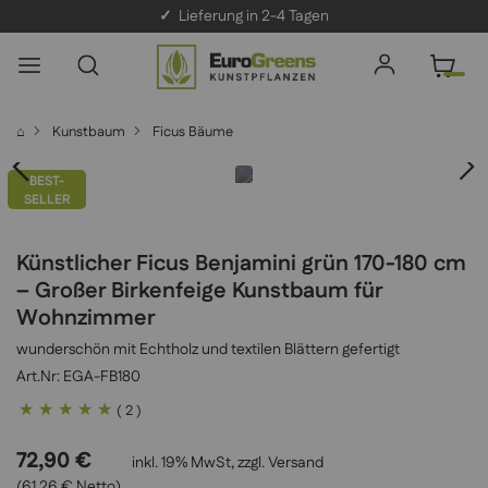
✓
Lieferung in 2-4 Tagen
⌂
Kunstbaum
Ficus Bäume
BEST-
SELLER
Künstlicher Ficus Benjamini grün 170-180 cm
– Großer Birkenfeige Kunstbaum für
Wohnzimmer
wunderschön mit Echtholz und textilen Blättern gefertigt
EGA-FB180
Bewertung:
( 2 )
100
100
% of
72,90 €
inkl. 19% MwSt, zzgl.
Versand
(61,26 € Netto)