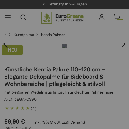
✓
Lieferung in 2-4 Tagen
⌂
Kunstpalme
Kentia Palmen
NEU
Künstliche Kentia Palme 110–120 cm –
Elegante Dekopalme für Sideboard &
Wohnbereiche | pflegeleicht & stilvoll
mit biegbaren Wedeln aus Tarpaulin und echter Palmenfaser
EGA-0390
Bewertung:
( 1 )
100
100
% of
69,90 €
inkl. 19% MwSt, zzgl.
Versand
(58,74 € Netto)