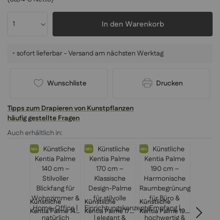
In den Warenkorb
•
sofort lieferbar - Versand am nächsten Werktag
Wunschliste
Drucken
Tipps zum Drapieren von Kunstpflanzen
häufig gestellte Fragen
Auch erhältlich in:
NEU
NEU
NEU
NEU
Künstliche
Künstliche
Künstliche
Künstlic
Kentia Palme 140
Kentia Palme 170
Kentia Palme 190
Kentia P