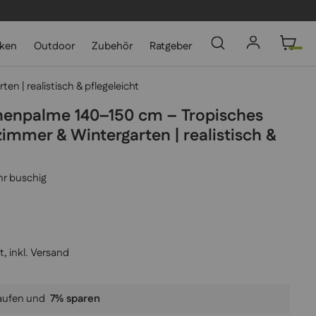
cken
Outdoor
Zubehör
Ratgeber
 | realistisch & pflegeleicht
nenpalme 140–150 cm – Tropisches
immer & Wintergarten | realistisch &
hr buschig
, inkl.
Versand
aufen und
7
% sparen