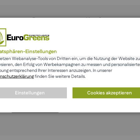
Das sagen unsere Kunden
Susi
100%
vatsphären-Einstellungen
Bin ganz glücklich über meine Lieferung. Der
Bananenbaum ist ein echter Hingucker. Die Blätter
setzen Webanalyse-Tools von Dritten ein, um die Nutzung der Website zu
ysieren, den Erfolg von Werbekampagnen zu messen und personalisierte
sind großartig finde ich und ein echter Baum hätte
ung entsprechend Ihrer Interessen anzuzeigen. In unserer
keine Chance bei mir :-)
nschutzerklärung
finden Sie weitere Details.
Einstellungen
Cookies akzeptieren
Mehr anzeigen
☆ Bewertung schreiben