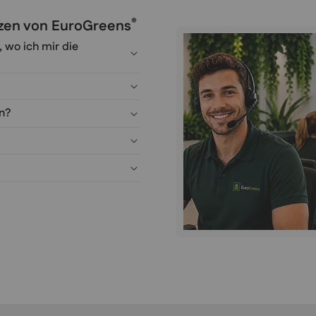
®
anzen von EuroGreens
, wo ich mir die
en?