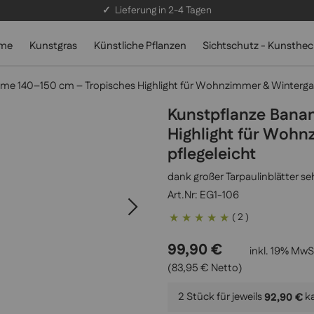
✓
Lieferung in 2-4 Tagen
lme
Kunstgras
Künstliche Pflanzen
Sichtschutz - Kunsthe
e 140–150 cm – Tropisches Highlight für Wohnzimmer & Wintergarten
Kunstpflanze Bana
Highlight für Wohnz
pflegeleicht
dank großer Tarpaulinblätter se
EG1-106
Bewertung:
( 2 )
100
100
% of
99,90 €
inkl. 19% MwSt
(83,95 € Netto)
2 Stück für jeweils
k
92,90 €