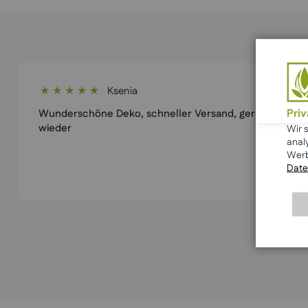
Ksenia
100%
Pri
Wunderschöne Deko, schneller Versand, gerne
wieder
Wir 
anal
Werb
Date